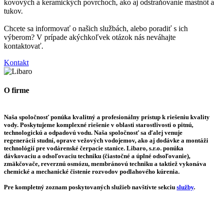
kovových a keramických povrchoch, ako aj odstraňovanie mastnôt a
tukov.
Chcete sa informovať o našich službách, alebo poradiť s ich
výberom? V prípade akýchkoľvek otázok nás neváhajte
kontaktovať.
Kontakt
O firme
Naša spoločnosť ponúka kvalitný a profesionálny prístup k riešeniu kvality
vody. Poskytujeme komplexné riešenie v oblasti starostlivosti o pitnú,
technologickú a odpadovú vodu. Naša spoločnosť sa ďalej venuje
regenerácii studní, oprave vežových vodojemov, ako aj dodávke a montáži
technológií pre vodárenské čerpacie stanice. Libaro, s.r.o. ponúka
dávkovaciu a odsoľovaciu techniku (čiastočné a úplné odsoľovanie),
zmäkčovače, reverznú osmózu, membránovú techniku a taktiež vykonáva
chemické a mechanické čistenie rozvodov podlahového kúrenia.
Pre kompletný zoznam poskytovaných služieb navštívte sekciu
služby
.