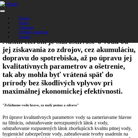
Starostlivosť o vodu od prameňa,
až po
konečnú spotrebu
Domov
Služby
Zariadenia
Problémy a riešenia
Kontakt
Našim cieľom je starostlivosť o vodu od
jej získavania zo zdrojov, cez akumuláciu,
dopravu do spotrebiska, až po úpravu jej
kvalitatívnych parametrov a ošetrenie,
tak aby mohla byť vrátená späť do
prírody bez škodlivých vplyvov pri
maximálnej ekonomickej efektívnosti.
"Zvládneme vodu hravo, za malý peniaz a zdravo"
Pri úprave kvalitatívnych parametrov vody sa zameriavame hlavne
na filtráciu, odstraňovanie nerozpustných látok z vody,
odstraňovanie rozpustených látok zhoršujúcich kvalitu pitnej vody,
hygienické zabezpečenie vody, zabraňovanie tvorby usadenín na